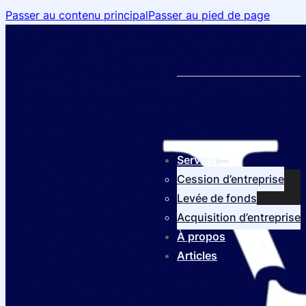
Passer au contenu principal
Passer au pied de page
Services
Cession d’entreprise
Levée de fonds
Acquisition d’entreprise
À propos
Articles