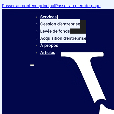
Passer au contenu principal
Passer au pied de page
Services
Cession d’entreprise
Levée de fonds
Acquisition d’entreprise
À propos
Articles