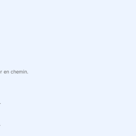
er en chemin.
.
.