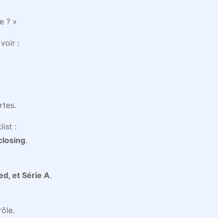
e ? »
voir :
rtes.
ist :
closing
.
d, et Série A
.
ôle.