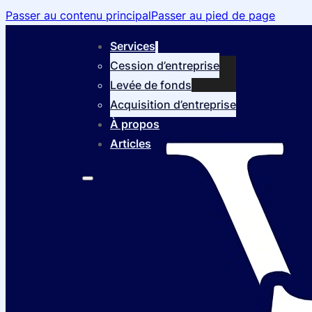
Passer au contenu principal
Passer au pied de page
Services
Cession d’entreprise
Levée de fonds
Acquisition d’entreprise
À propos
Articles