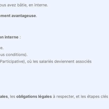
vous avez bâtie, en interne.
lement avantageuse
.
on interne
:
e.
ous conditions).
articipative), où les salariés deviennent associés
cales
, les
obligations légales
à respecter, et les étapes clés