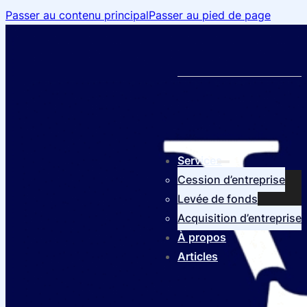
Passer au contenu principal
Passer au pied de page
Services
Cession d’entreprise
Levée de fonds
Acquisition d’entreprise
À propos
Articles