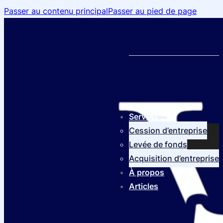
Passer au contenu principal
Passer au pied de page
Services
Cession d’entreprise
Levée de fonds
Acquisition d’entreprise
À propos
Articles