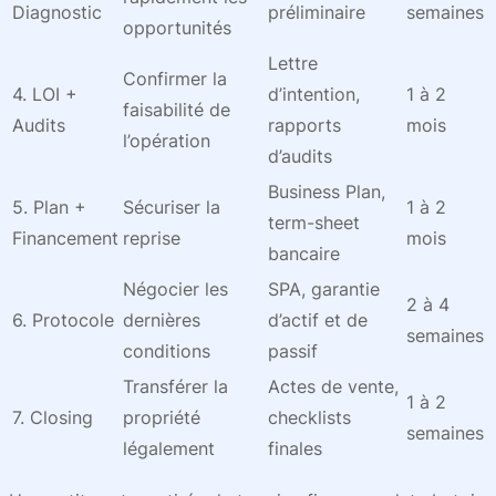
Diagnostic
préliminaire
semaines
opportunités
Lettre
Confirmer la
4. LOI +
d’intention,
1 à 2
faisabilité de
Audits
rapports
mois
l’opération
d’audits
Business Plan,
5. Plan +
Sécuriser la
1 à 2
term-sheet
Financement
reprise
mois
bancaire
Négocier les
SPA, garantie
2 à 4
6. Protocole
dernières
d’actif et de
semaines
conditions
passif
Transférer la
Actes de vente,
1 à 2
7. Closing
propriété
checklists
semaines
légalement
finales