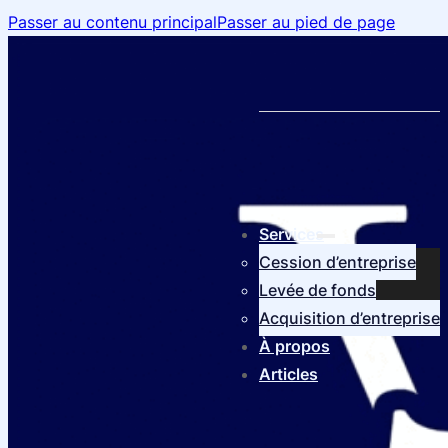
Passer au contenu principal
Passer au pied de page
Services
Cession d’entreprise
Levée de fonds
Acquisition d’entreprise
À propos
Articles