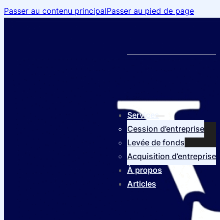
Passer au contenu principal
Passer au pied de page
Services
Cession d’entreprise
Levée de fonds
Acquisition d’entreprise
À propos
Articles