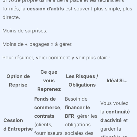
Si votre propre usine a de la place et les techniciens
formés, la
cession d’actifs
est souvent plus simple, plus
directe.
Moins de surprises.
Moins de « bagages » à gérer.
Pour résumer, voici comment y voir plus clair :
Ce que
Option de
Les Risques /
vous
Idéal Si…
Reprise
Obligations
Reprenez
Fonds de
Besoin de
Vous voulez
commerce
,
financer le
la
continuité
contrats
BFR
, gérer les
Cession
d’activité
et
(clients,
obligations
d’Entreprise
garder la
fournisseurs,
sociales des