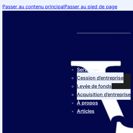
Passer au contenu principal
Passer au pied de page
Services
Cession d’entreprise
Levée de fonds
Acquisition d’entreprise
À propos
Articles