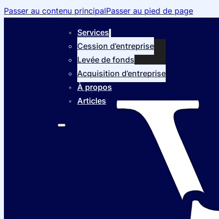
Passer au contenu principal
Passer au pied de page
Services
Cession d’entreprise
Levée de fonds
Acquisition d’entreprise
À propos
Articles