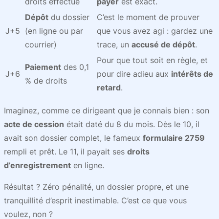
droits effectué
payer
est exact.
Dépôt
du dossier
C’est le moment de prouver
J+5
(en ligne ou par
que vous avez agi : gardez une
courrier)
trace, un
accusé de dépôt
.
Pour que tout soit en règle, et
Paiement
des 0,1
J+6
pour dire adieu aux
intérêts de
% de droits
retard
.
Imaginez, comme ce dirigeant que je connais bien : son
acte de cession
était daté du 8 du mois. Dès le 10, il
avait son dossier complet, le fameux
formulaire 2759
rempli et prêt. Le 11, il payait ses
droits
d’enregistrement
en ligne.
Résultat ? Zéro pénalité, un dossier propre, et une
tranquillité d’esprit inestimable. C’est ce que vous
voulez, non ?