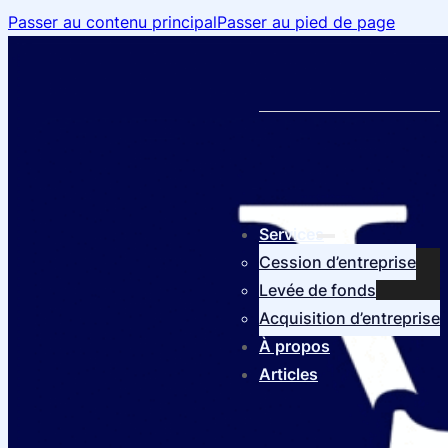
Passer au contenu principal
Passer au pied de page
Services
Cession d’entreprise
Levée de fonds
Acquisition d’entreprise
À propos
Articles