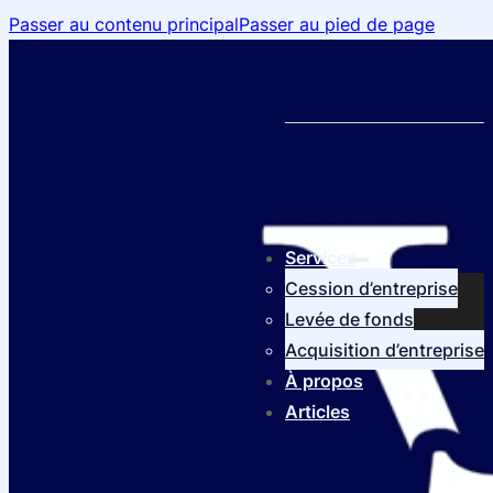
Passer au contenu principal
Passer au pied de page
Services
Cession d’entreprise
Levée de fonds
Acquisition d’entreprise
À propos
Articles