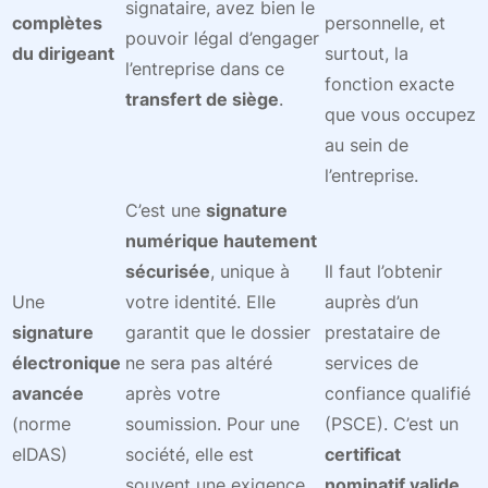
signataire, avez bien le
complètes
personnelle, et
pouvoir légal d’engager
du dirigeant
surtout, la
l’entreprise dans ce
fonction exacte
transfert de siège
.
que vous occupez
au sein de
l’entreprise.
C’est une
signature
numérique hautement
sécurisée
, unique à
Il faut l’obtenir
Une
votre identité. Elle
auprès d’un
signature
garantit que le dossier
prestataire de
électronique
ne sera pas altéré
services de
avancée
après votre
confiance qualifié
(norme
soumission. Pour une
(PSCE). C’est un
eIDAS)
société, elle est
certificat
souvent une exigence
nominatif valide
.