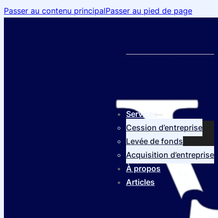
Passer au contenu principal
Passer au pied de page
Services
Cession d’entreprise
Levée de fonds
Acquisition d’entreprise
À propos
Articles