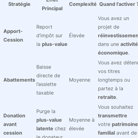
Stratégie
Complexité
Quand l’activer 
Principal
Vous avez un
Report
projet de
Apport-
d’impôt sur
Élevée
réinvestissemen
Cession
la
plus-value
dans une
activité
économique
.
Vous avez déten
Baisse
vos titres
directe de
Abattements
Moyenne
longtemps ou
l’assiette
partez à la
taxable
retraite
.
Vous souhaitez
Purge la
Donation
transmettre
plus-value
Moyenne à
avant
votre
patrimoine
latente
chez
élevée
cession
familial
avant de
le donateur