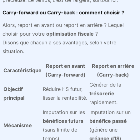
précieuse. Le temps, c’est de l’argent, surtout ici.
Carry-forward ou Carry-back : comment choisir ?
Alors, report en avant ou report en arrière ? Lequel
choisir pour votre
optimisation fiscale
?
Disons que chacun a ses avantages, selon votre
situation.
Report en avant
Report en arrière
Caractéristique
(Carry-forward)
(Carry-back)
Générer de la
Objectif
Réduire l’IS futur,
trésorerie
principal
lisser la rentabilité.
rapidement.
Imputation sur les
Imputation sur un
bénéfices futurs
bénéfice passé
Mécanisme
(sans limite de
(génère une
temps).
créance d’IS
).