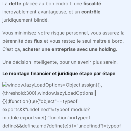
La
dette
placée au bon endroit, une
fiscalité
incroyablement avantageuse, et un
contrôle
juridiquement blindé.
Vous minimisez votre risque personnel, vous assurez la
pérennité des
flux
et vous restez le seul maître à bord.
C’est ça,
acheter une entreprise avec une holding
.
Une décision intelligente, pour un avenir plus serein.
Le montage financier et juridique étape par étape
window.lazyLoadOptions=Object.assign({},
{threshold:300},window.lazyLoadOptions||
{});!function(t,e){"object"==typeof
exports&&"undefined"!=typeof module?
module.exports=e():"function"==typeof
define&&define.amd?define(e):(t="undefined"!=typeof